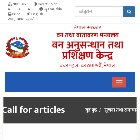
साइट म्याप
Invert Color
A-
A
A+
न्युन व्यान्डविथ
Print
English
२०८३ श्रावण २२ गते
नेपाल सरकार
वन तथा वातावरण मन्त्रालय
वन अनुसन्धान तथा
प्रशिक्षण केन्द्र
बबरमहल, काठमाण्डौँ, नेपाल
Call for articles
गृह पृष्ठ
सूचना तथा समाचार