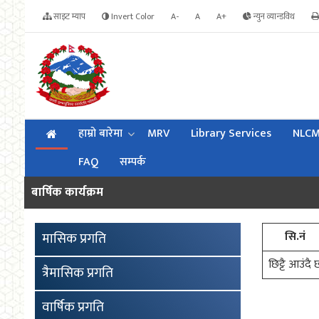
साइट म्याप
Invert Color
A-
A
A+
न्युन व्यान्डविथ
हाम्रो बारेमा
MRV
Library Services
NLC
FAQ
सम्पर्क
बार्षिक कार्यक्रम
सि.नं
मासिक प्रगति
छिट्टै आउंदै 
त्रैमासिक प्रगति
वार्षिक प्रगति