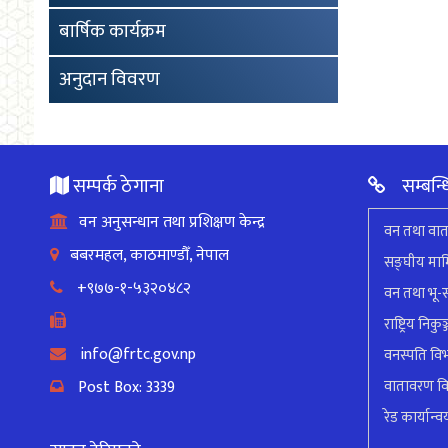
बार्षिक कार्यक्रम
अनुदान विवरण
सम्पर्क ठेगाना
सम्बन्ध
वन अनुसन्धान तथा प्रशिक्षण केन्द्र
वन तथा वात
बबरमहल, काठमाण्डौँ, नेपाल
सङ्घीय मामि
+९७७-१-५३२०४८२
वन तथा भू-स
राष्ट्रिय निक
info@frtc.gov.np
वनस्पति वि
Post Box: 3339
वातावरण व
रेड कार्यान्वय