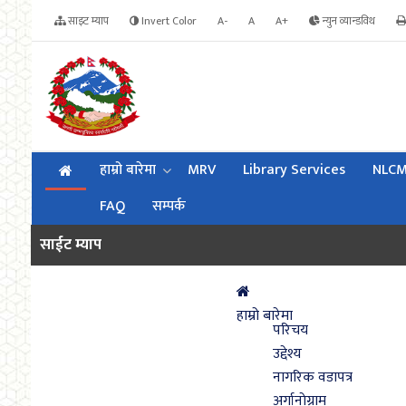
साइट म्याप
Invert Color
A-
A
A+
न्युन व्यान्डविथ
हाम्रो बारेमा
MRV
Library Services
NLC
FAQ
सम्पर्क
साईट म्याप
हाम्रो बारेमा
परिचय
उद्देश्य
नागरिक वडापत्र
अर्गानाेग्राम