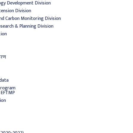
ogy Development Division
tension Division
nd Carbon Monitoring Division
esearch & Planning Division
tion
िवरण
 data
Program
o EFTMP
ion