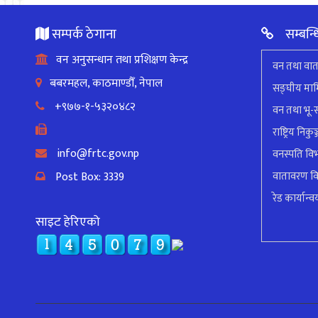
सम्पर्क ठेगाना
सम्बन्ध
वन अनुसन्धान तथा प्रशिक्षण केन्द्र
वन तथा वात
बबरमहल, काठमाण्डौँ, नेपाल
सङ्घीय मामि
+९७७-१-५३२०४८२
वन तथा भू-स
राष्ट्रिय निक
info@frtc.gov.np
वनस्पति वि
Post Box: 3339
वातावरण व
रेड कार्यान्वय
साइट हेरिएको