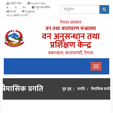
साइट म्याप
Invert Color
A-
A
A+
न्युन व्यान्डविथ
Print
English
२०८३ श्रावण २२ गते
नेपाल सरकार
वन तथा वातावरण मन्त्रालय
वन अनुसन्धान तथा
प्रशिक्षण केन्द्र
बबरमहल, काठमाण्डौँ, नेपाल
त्रैमासिक प्रगति
गृह पृष्ठ
प्रगति
त्रैमासिक प्रगति