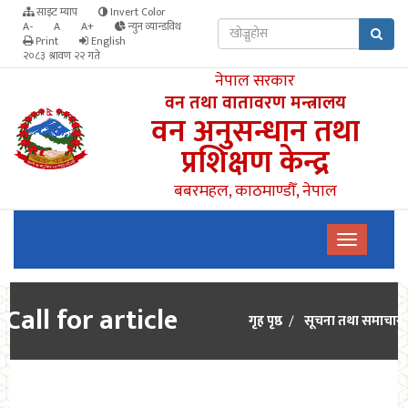
साइट म्याप
Invert Color
A-
A
A+
न्युन व्यान्डविथ
Print
English
२०८३ श्रावण २२ गते
नेपाल सरकार
वन तथा वातावरण मन्त्रालय
वन अनुसन्धान तथा
प्रशिक्षण केन्द्र
बबरमहल, काठमाण्डौँ, नेपाल
Call for article
गृह पृष्ठ
सूचना तथा समाचार