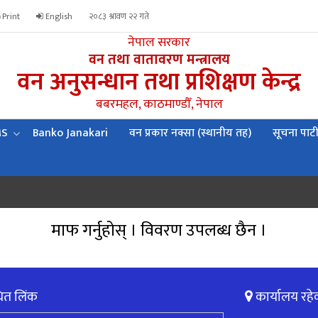
Print
English
२०८३ श्रावण २२ गते
नेपाल सरकार
वन तथा वातावरण मन्त्रालय
वन अनुसन्धान तथा प्रशिक्षण केन्द्र
बबरमहल, काठमाण्डौँ, नेपाल
MS
Banko Janakari
वन प्रकार नक्सा (स्थानीय तह)
सूचना पाट
माफ गर्नुहोस् । विवरण उपलब्ध छैन ।
ित लिंक
कार्यालय रहे