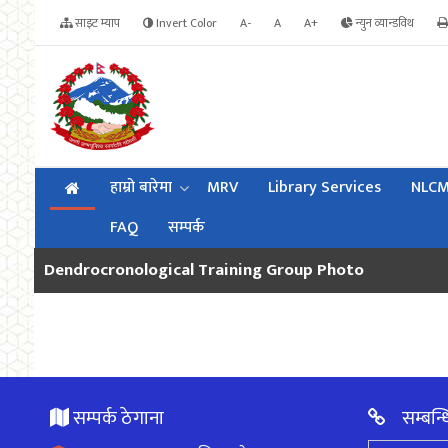
साइट म्याप
Invert Color
A-
A
A+
न्युन व्यान्डविथ
हाम्रो बारेमा
MRV
Library Services
NLC
FAQ
सम्पर्क
Dendrocronological Training Group Photo
सम्पर्क ठेगाना
सम्बन्ध