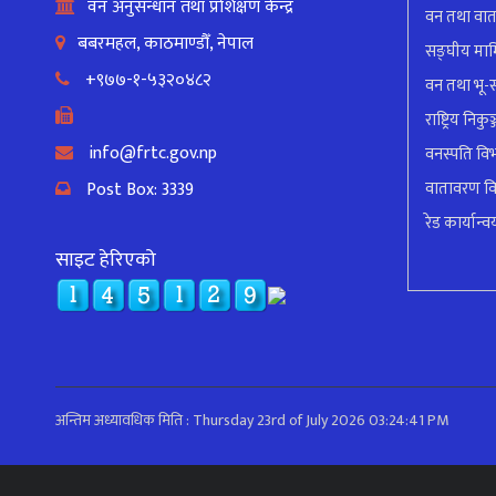
वन अनुसन्धान तथा प्रशिक्षण केन्द्र
वन तथा वात
बबरमहल, काठमाण्डौँ, नेपाल
सङ्घीय मामि
+९७७-१-५३२०४८२
वन तथा भू-स
राष्ट्रिय निक
info@frtc.gov.np
वनस्पति वि
Post Box: 3339
वातावरण व
रेड कार्यान्वय
साइट हेरिएको
अन्तिम अध्यावधिक मिति : Thursday 23rd of July 2026 03:24:41 PM